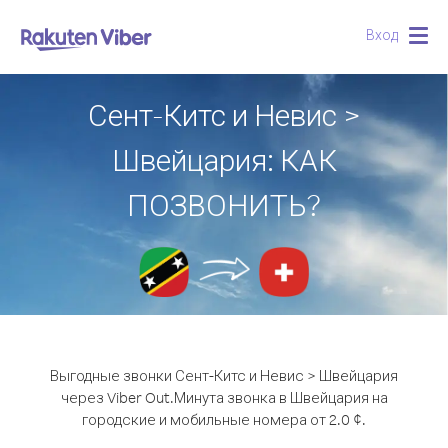
Вход
Togg
navig
Сент-Китс и Невис >
Швейцария: КАК
ПОЗВОНИТЬ?
Выгодные звонки Сент-Китс и Невис > Швейцария
через Viber Out.
Минута звонка в Швейцария на
городские и мобильные номера от 2.0 ¢.