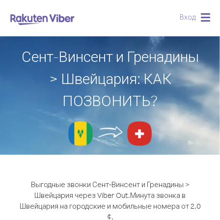
Вход
Togg
navig
Сент-Винсент и Гренадины
> Швейцария: КАК
ПОЗВОНИТЬ?
Выгодные звонки Сент-Винсент и Гренадины >
Швейцария через Viber Out.
Минута звонка в
Швейцария на городские и мобильные номера от 2.0
¢.