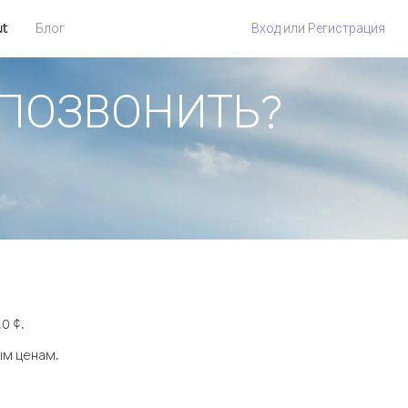
ut
Блог
Вход
или
Регистрация
К ПОЗВОНИТЬ?
0 ¢.
ым ценам.