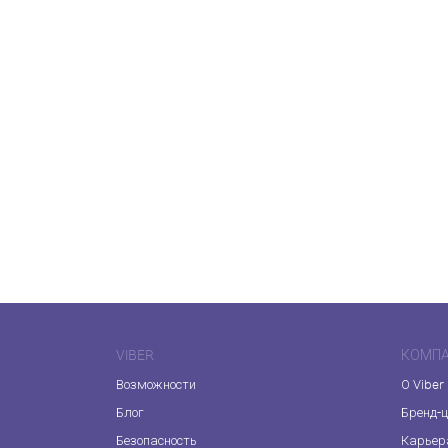
VIBER
КОМП
Возможности
О Viber
Блог
Бренд-
Безопасность
Карьер