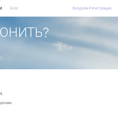
ut
Блог
Вход
или
Регистрация
ВОНИТЬ?
¢.
 ценам.