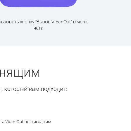
ьзовать кнопку "Вызов Viber Out" в меню
чата
онящим
т, который вам подходит:
а Viber Out по выгодным