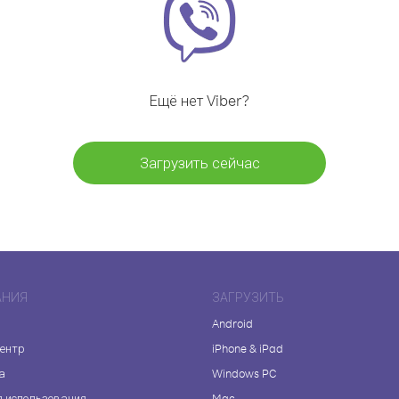
Ещё нет Viber?
Загрузить сейчас
АНИЯ
ЗАГРУЗИТЬ
Android
центр
iPhone & iPad
а
Windows PC
я использования
Mac