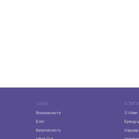
VIBER
КОМП
Возможности
О Viber
Блог
Бренд-
Безопасность
Карьер
Viber Out
Услови