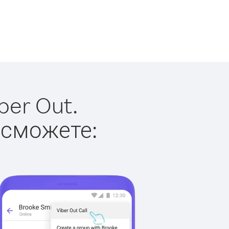
ber Out.
 сможете: