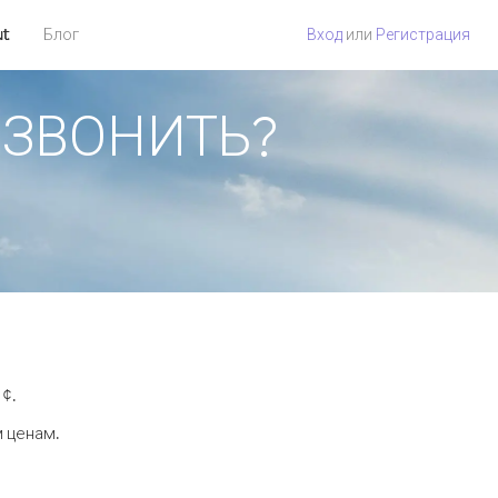
ut
Блог
Вход
или
Регистрация
ПОЗВОНИТЬ?
 ¢.
м ценам.