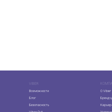
VIBER
КОМП
Возможности
О Viber
Блог
Бренд-
Безопасность
Карьер
Viber Out
Услови