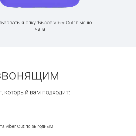
ьзовать кнопку "Вызов Viber Out" в меню
чата
 звонящим
т, который вам подходит:
а Viber Out по выгодным