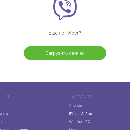
Ещё нет Viber?
Загрузить сейчас
АНИЯ
ЗАГРУЗИТЬ
Android
центр
iPhone & iPad
а
Windows PC
я использования
Mac