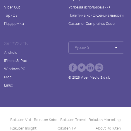
Viber Out
Условия использования
Тарифы
Политика конфиденциальности
Поддержка
Customer Complaints Code
ЗАГРУЗИТЬ
Русский
Android
iPhone & iPad
Windows PC
Mac
©
2026
Viber Media S.à r.l.
Linux
Rakuten Viki
Rakuten Kobo
Rakuten Travel
Rakuten Marketing
Rakuten Insight
Rakuten TV
About Rakuten