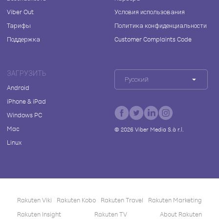
Viber Out
Условия использования
Тарифы
Политика конфиденциальности
Поддержка
Customer Complaints Code
ЗАГРУЗИТЬ
Русский
Android
iPhone & iPad
Windows PC
Mac
©
2026
Viber Media S.à r.l.
Linux
Rakuten Viki
Rakuten Kobo
Rakuten Travel
Rakuten Marketing
Rakuten Insight
Rakuten TV
About Rakuten