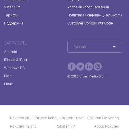
Viber Out
Условия использования
Тарифы
Политика конфиденциальности
Поддержка
Customer Complaints Code
ЗАГРУЗИТЬ
Русский
Android
iPhone & iPad
Windows PC
Mac
©
2026
Viber Media S.à r.l.
Linux
Rakuten Viki
Rakuten Kobo
Rakuten Travel
Rakuten Marketing
Rakuten Insight
Rakuten TV
About Rakuten