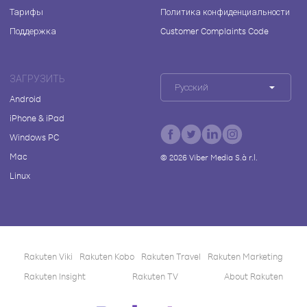
Тарифы
Политика конфиденциальности
Поддержка
Customer Complaints Code
ЗАГРУЗИТЬ
Русский
Android
iPhone & iPad
Windows PC
Mac
©
2026
Viber Media S.à r.l.
Linux
Rakuten Viki
Rakuten Kobo
Rakuten Travel
Rakuten Marketing
Rakuten Insight
Rakuten TV
About Rakuten