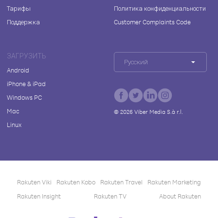
Тарифы
Политика конфиденциальности
Поддержка
Customer Complaints Code
ЗАГРУЗИТЬ
Русский
Android
iPhone & iPad
Windows PC
Mac
©
2026
Viber Media S.à r.l.
Linux
Rakuten Viki
Rakuten Kobo
Rakuten Travel
Rakuten Marketing
Rakuten Insight
Rakuten TV
About Rakuten