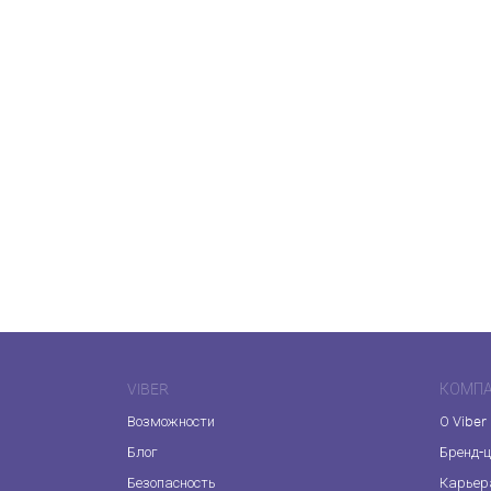
VIBER
КОМП
Возможности
О Viber
Блог
Бренд-
Безопасность
Карьер