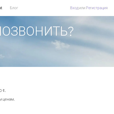
ut
Блог
Вход
или
Регистрация
 ПОЗВОНИТЬ?
0 ¢.
м ценам.