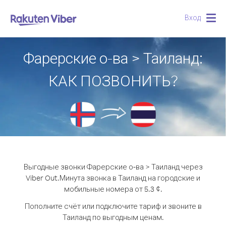
Вход
Togg
navig
Фарерские о-ва > Таиланд:
КАК ПОЗВОНИТЬ?
Выгодные звонки Фарерские о-ва > Таиланд через
Viber Out.
Минута звонка в Таиланд на городские и
мобильные номера от 5.3 ¢.
Пополните счёт или подключите тариф и звоните в
Таиланд по выгодным ценам.