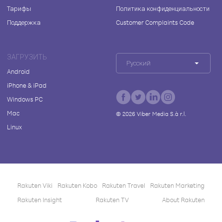
Тарифы
Политика конфиденциальности
Поддержка
Customer Complaints Code
ЗАГРУЗИТЬ
Русский
Android
iPhone & iPad
Windows PC
Mac
©
2026
Viber Media S.à r.l.
Linux
Rakuten Viki
Rakuten Kobo
Rakuten Travel
Rakuten Marketing
Rakuten Insight
Rakuten TV
About Rakuten