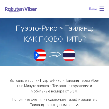
Вход
Togg
navig
Пуэрто-Рико > Таиланд:
КАК ПОЗВОНИТЬ?
Выгодные звонки Пуэрто-Рико > Таиланд через Viber
Out.
Минута звонка в Таиланд на городские и
мобильные номера от 5.3 ¢.
Пополните счёт или подключите тариф и звоните в
Таиланд по выгодным ценам.