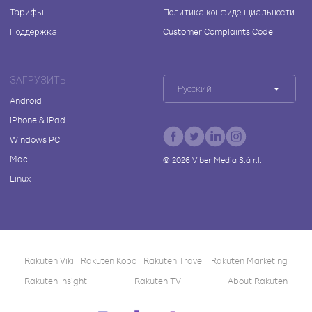
Тарифы
Политика конфиденциальности
Поддержка
Customer Complaints Code
ЗАГРУЗИТЬ
Русский
Android
iPhone & iPad
Windows PC
Mac
©
2026
Viber Media S.à r.l.
Linux
Rakuten Viki
Rakuten Kobo
Rakuten Travel
Rakuten Marketing
Rakuten Insight
Rakuten TV
About Rakuten