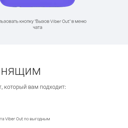
ьзовать кнопку "Вызов Viber Out" в меню
чата
вонящим
т, который вам подходит:
а Viber Out по выгодным