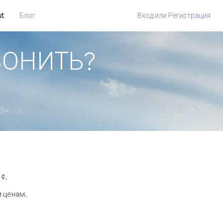
ut
Блог
Вход
или
Регистрация
ЗВОНИТЬ?
¢.
м ценам.