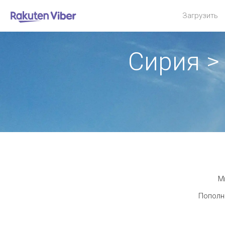
Загрузить
Сирия >
М
Пополни