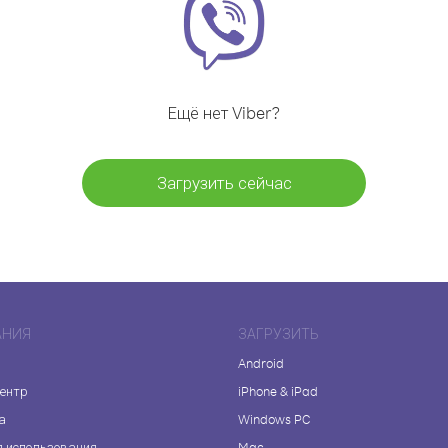
Ещё нет Viber?
Загрузить сейчас
АНИЯ
ЗАГРУЗИТЬ
Android
центр
iPhone & iPad
а
Windows PC
я использования
Mac