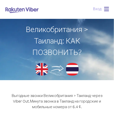
Вход
Togg
navig
Великобритания >
Таиланд: КАК
ПОЗВОНИТЬ?
Выгодные звонки Великобритания > Таиланд через
Viber Out.
Минута звонка в Таиланд на городские и
мобильные номера от 6.4 ¢.