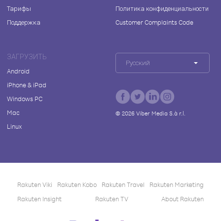
Тарифы
Политика конфиденциальности
Поддержка
Customer Complaints Code
ЗАГРУЗИТЬ
Русский
Android
iPhone & iPad
Windows PC
Mac
©
2026
Viber Media S.à r.l.
Linux
Rakuten Viki
Rakuten Kobo
Rakuten Travel
Rakuten Marketing
Rakuten Insight
Rakuten TV
About Rakuten