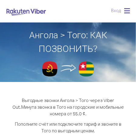
Вход
Togg
navig
Ангола > Того: КАК
ПОЗВОНИТЬ?
Выгодные звонки Ангола > Того через Viber
Out.
Минута звонка в Того на городские и мобильные
номера от 55.0 ¢.
Пополните счёт или подключите тариф и звоните в
Того по выгодным ценам.