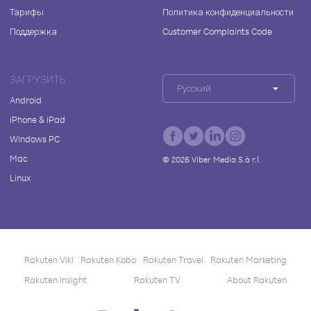
Тарифы
Политика конфиденциальности
Поддержка
Customer Complaints Code
ЗАГРУЗИТЬ
Русский
Android
iPhone & iPad
Windows PC
Mac
©
2026
Viber Media S.à r.l.
Linux
Rakuten Viki
Rakuten Kobo
Rakuten Travel
Rakuten Marketing
Rakuten Insight
Rakuten TV
About Rakuten