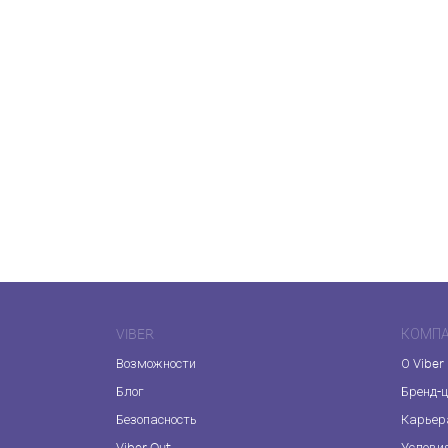
VIBER
КОМП
Возможности
О Viber
Блог
Бренд-
Безопасность
Карьер
Viber Out
Услови