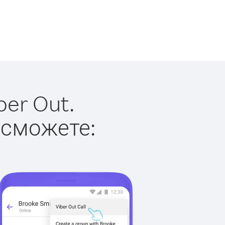
ber Out.
 сможете: