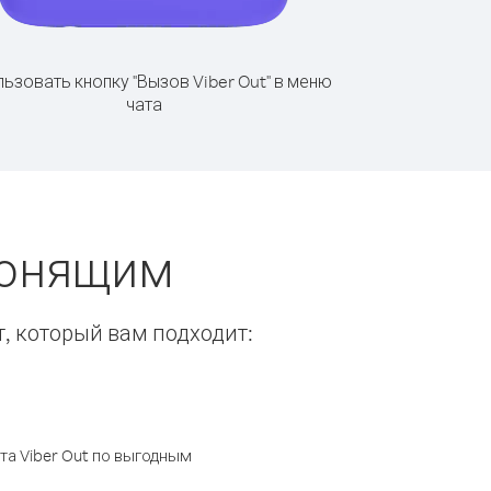
ьзовать кнопку "Вызов Viber Out" в меню
чата
звонящим
т, который вам подходит:
а Viber Out по выгодным