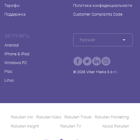
Тарифы
Политика конфиденциальности
Поддержка
Customer Complaints Code
ЗАГРУЗИТЬ
Русский
Android
iPhone & iPad
Windows PC
Mac
©
2026
Viber Media S.à r.l.
Linux
Rakuten Viki
Rakuten Kobo
Rakuten Travel
Rakuten Marketing
Rakuten Insight
Rakuten TV
About Rakuten