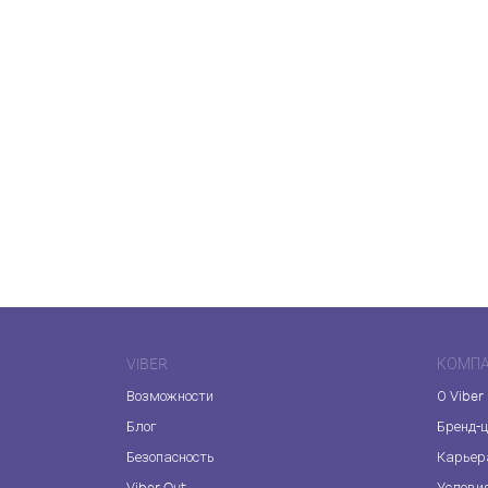
VIBER
КОМП
Возможности
О Viber
Блог
Бренд-
Безопасность
Карьер
Viber Out
Услови