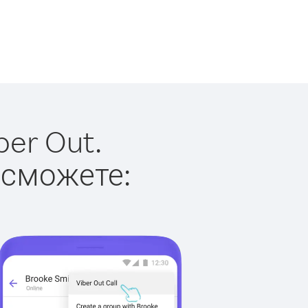
ber Out.
 сможете: