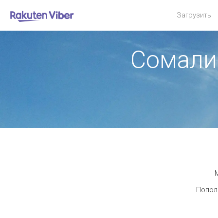
Загрузить
Сомали
М
Пополн