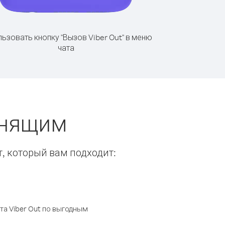
ьзовать кнопку "Вызов Viber Out" в меню
чата
онящим
т, который вам подходит:
а Viber Out по выгодным