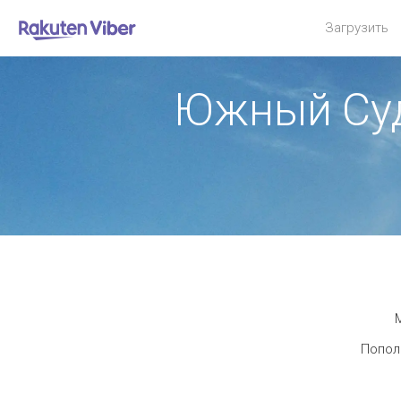
Загрузить
Южный Суд
М
Пополн