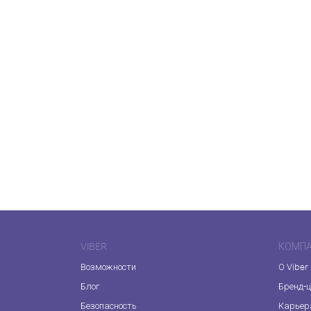
VIBER
КОМП
Возможности
О Viber
Блог
Бренд-
Безопасность
Карьер