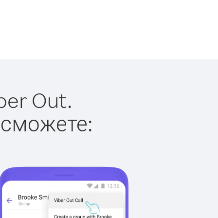
ber Out.
 сможете: