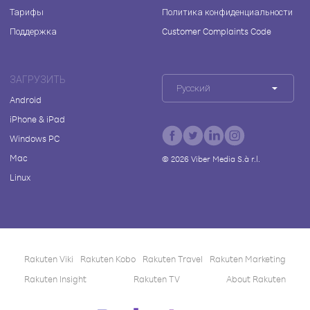
Тарифы
Политика конфиденциальности
Поддержка
Customer Complaints Code
ЗАГРУЗИТЬ
Русский
Android
iPhone & iPad
Windows PC
Mac
©
2026
Viber Media S.à r.l.
Linux
Rakuten Viki
Rakuten Kobo
Rakuten Travel
Rakuten Marketing
Rakuten Insight
Rakuten TV
About Rakuten