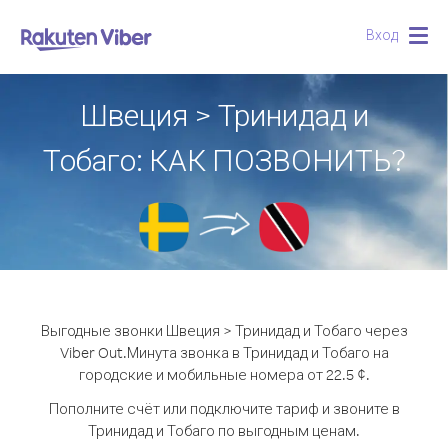
Вход
Togg
navig
Швеция > Тринидад и
Тобаго: КАК ПОЗВОНИТЬ?
Выгодные звонки Швеция > Тринидад и Тобаго через
Viber Out.
Минута звонка в Тринидад и Тобаго на
городские и мобильные номера от 22.5 ¢.
Пополните счёт или подключите тариф и звоните в
Тринидад и Тобаго по выгодным ценам.