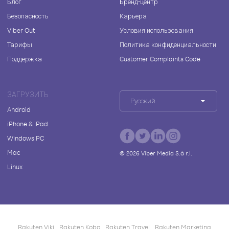
Блог
Бренд-центр
Безопасность
Карьера
Viber Out
Условия использования
Тарифы
Политика конфиденциальности
Поддержка
Customer Complaints Code
ЗАГРУЗИТЬ
Русский
Android
iPhone & iPad
Windows PC
Mac
©
2026
Viber Media S.à r.l.
Linux
Rakuten Viki
Rakuten Kobo
Rakuten Travel
Rakuten Marketing