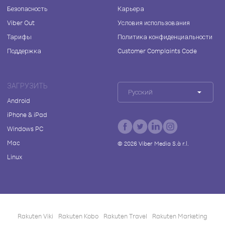
Безопасность
Карьера
Viber Out
Условия использования
Тарифы
Политика конфиденциальности
Поддержка
Customer Complaints Code
ЗАГРУЗИТЬ
Русский
Android
iPhone & iPad
Windows PC
Mac
©
2026
Viber Media S.à r.l.
Linux
Rakuten Viki
Rakuten Kobo
Rakuten Travel
Rakuten Marketing