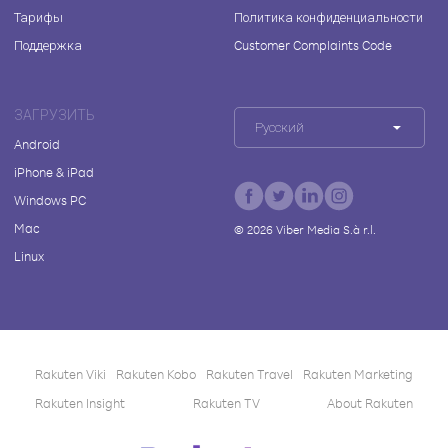
Тарифы
Политика конфиденциальности
Поддержка
Customer Complaints Code
ЗАГРУЗИТЬ
Русский
Android
iPhone & iPad
Windows PC
Mac
©
2026
Viber Media S.à r.l.
Linux
Rakuten Viki
Rakuten Kobo
Rakuten Travel
Rakuten Marketing
Rakuten Insight
Rakuten TV
About Rakuten