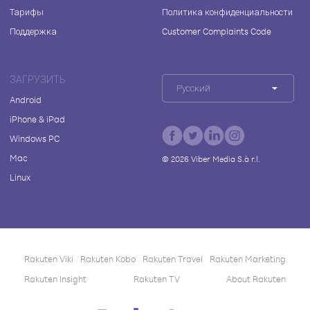
Тарифы
Политика конфиденциальности
Поддержка
Customer Complaints Code
ЗАГРУЗИТЬ
Русский
Android
iPhone & iPad
Windows PC
Mac
©
2026
Viber Media S.à r.l.
Linux
Rakuten Viki
Rakuten Kobo
Rakuten Travel
Rakuten Marketing
Rakuten Insight
Rakuten TV
About Rakuten