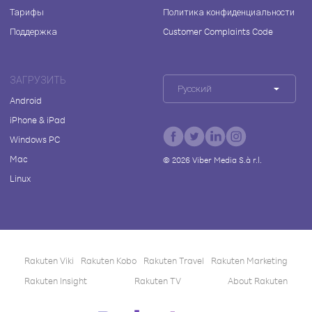
Тарифы
Политика конфиденциальности
Поддержка
Customer Complaints Code
ЗАГРУЗИТЬ
Русский
Android
iPhone & iPad
Windows PC
Mac
©
2026
Viber Media S.à r.l.
Linux
Rakuten Viki
Rakuten Kobo
Rakuten Travel
Rakuten Marketing
Rakuten Insight
Rakuten TV
About Rakuten