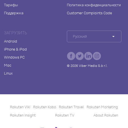
Тарифы
Политика конфиденциальности
Поддержка
Customer Complaints Code
ЗАГРУЗИТЬ
Русский
Android
iPhone & iPad
Windows PC
Mac
©
2026
Viber Media S.à r.l.
Linux
Rakuten Viki
Rakuten Kobo
Rakuten Travel
Rakuten Marketing
Rakuten Insight
Rakuten TV
About Rakuten