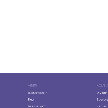
VIBER
КОМП
Возможности
О Viber
Блог
Бренд-
Безопасность
Карьер