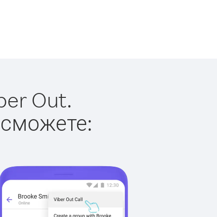
ber Out.
 сможете: