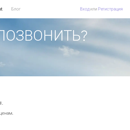
ut
Блог
Вход
или
Регистрация
К ПОЗВОНИТЬ?
¢.
 ценам.