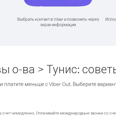
Выбрать контакт в Viber и позвонить через
Испол
экран информации
 о-ва > Тунис: сове
 платите меньше с Viber Out. Выберите вариан
ш счёт немедленно. Оплачивайте международные звонки со счёт