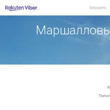
Загрузить
Маршалловы 
М
Пополн