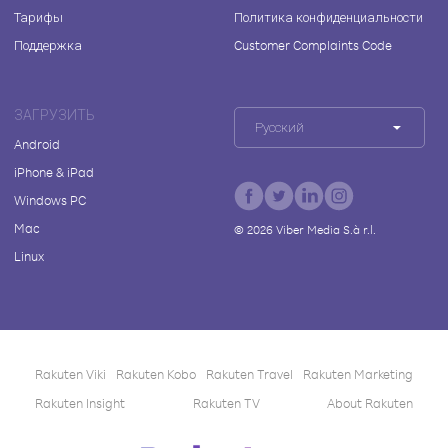
Тарифы
Политика конфиденциальности
Поддержка
Customer Complaints Code
ЗАГРУЗИТЬ
Русский
Android
iPhone & iPad
Windows PC
Mac
©
2026
Viber Media S.à r.l.
Linux
Rakuten Viki
Rakuten Kobo
Rakuten Travel
Rakuten Marketing
Rakuten Insight
Rakuten TV
About Rakuten