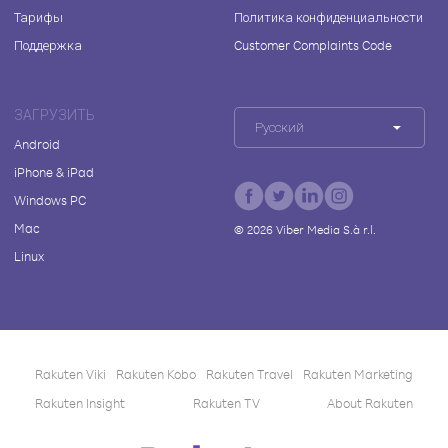
Тарифы
Политика конфиденциальности
Поддержка
Customer Complaints Code
ЗАГРУЗИТЬ
Русский
Android
iPhone & iPad
Windows PC
Mac
©
2026
Viber Media S.à r.l.
Linux
Rakuten Viki
Rakuten Kobo
Rakuten Travel
Rakuten Marketing
Rakuten Insight
Rakuten TV
About Rakuten