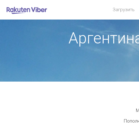
Загрузить
Аргентин
М
Пополн