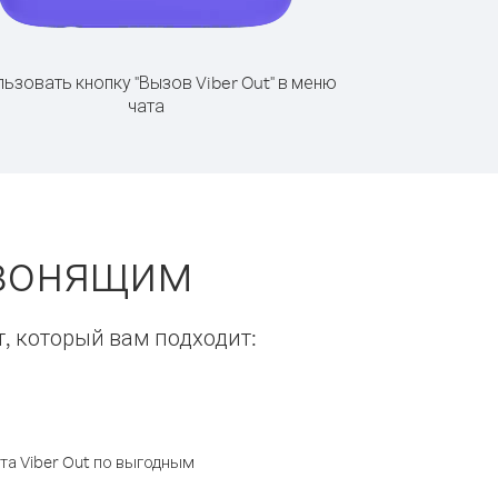
ьзовать кнопку "Вызов Viber Out" в меню
чата
звонящим
т, который вам подходит:
а Viber Out по выгодным