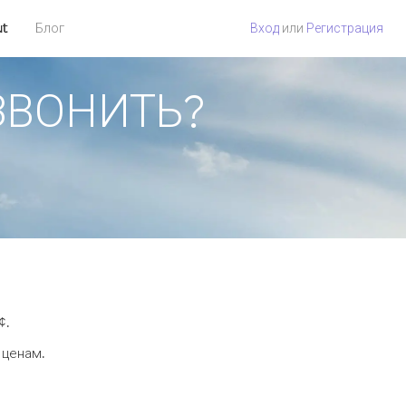
ut
Блог
Вход
или
Регистрация
ОЗВОНИТЬ?
¢.
 ценам.