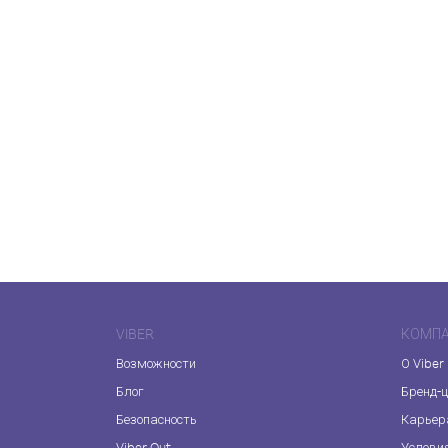
VIBER
КОМП
Возможности
О Viber
Блог
Бренд-
Безопасность
Карьер
Viber Out
Услови