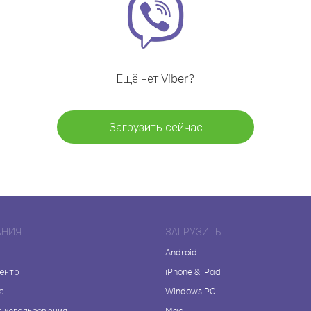
Ещё нет Viber?
Загрузить сейчас
АНИЯ
ЗАГРУЗИТЬ
Android
центр
iPhone & iPad
а
Windows PC
я использования
Mac