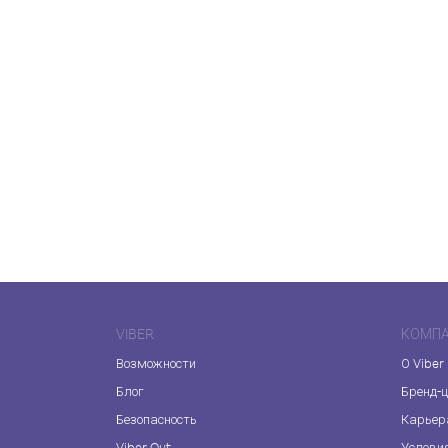
VIBER
КОМП
Возможности
О Viber
Блог
Бренд-
Безопасность
Карьер
Viber Out
Услови