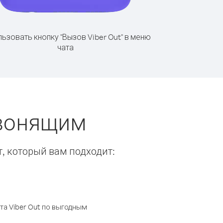
ьзовать кнопку "Вызов Viber Out" в меню
чата
звонящим
т, который вам подходит:
а Viber Out по выгодным