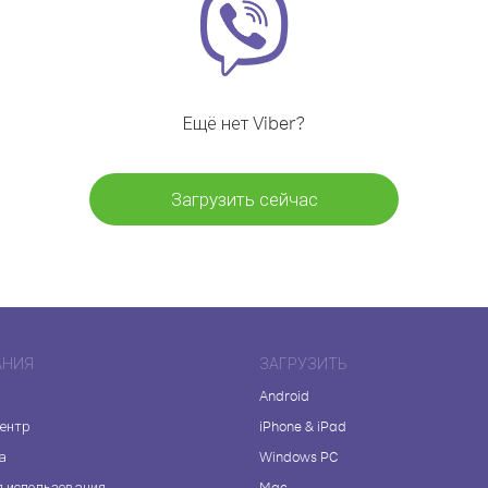
Ещё нет Viber?
Загрузить сейчас
АНИЯ
ЗАГРУЗИТЬ
Android
центр
iPhone & iPad
а
Windows PC
я использования
Mac