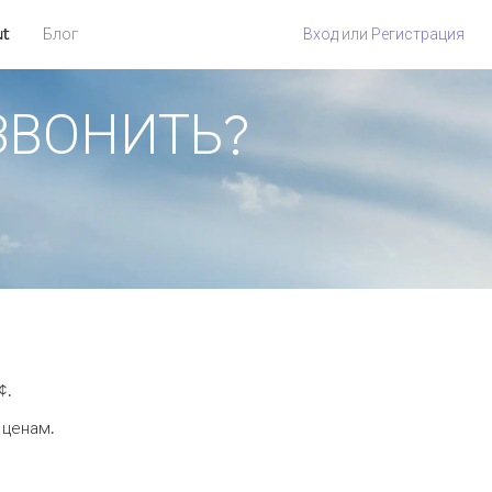
ut
Блог
Вход
или
Регистрация
ОЗВОНИТЬ?
¢.
 ценам.