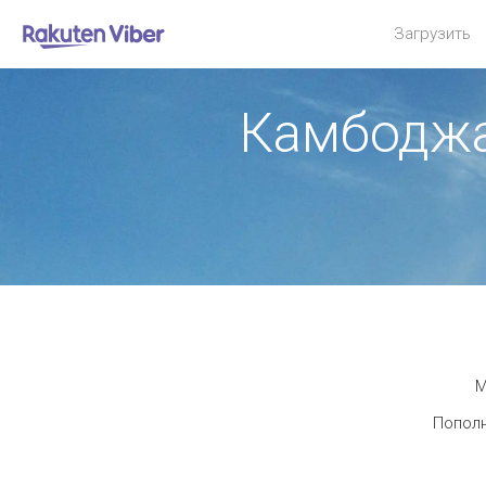
Загрузить
Камбоджа
М
Пополн