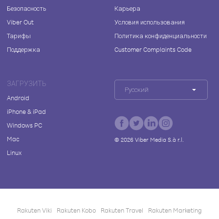
Безопасность
Карьера
Viber Out
Условия использования
Тарифы
Политика конфиденциальности
Поддержка
Customer Complaints Code
ЗАГРУЗИТЬ
Русский
Android
iPhone & iPad
Windows PC
Mac
©
2026
Viber Media S.à r.l.
Linux
Rakuten Viki
Rakuten Kobo
Rakuten Travel
Rakuten Marketing