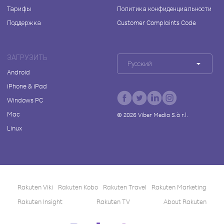
Тарифы
Политика конфиденциальности
Поддержка
Customer Complaints Code
ЗАГРУЗИТЬ
Русский
Android
iPhone & iPad
Windows PC
Mac
©
2026
Viber Media S.à r.l.
Linux
Rakuten Viki
Rakuten Kobo
Rakuten Travel
Rakuten Marketing
Rakuten Insight
Rakuten TV
About Rakuten