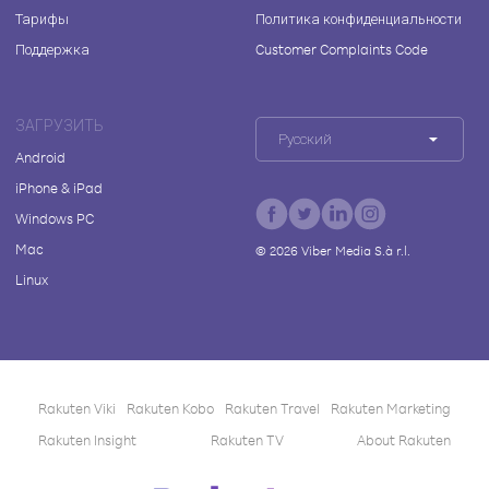
Тарифы
Политика конфиденциальности
Поддержка
Customer Complaints Code
ЗАГРУЗИТЬ
Русский
Android
iPhone & iPad
Windows PC
Mac
©
2026
Viber Media S.à r.l.
Linux
Rakuten Viki
Rakuten Kobo
Rakuten Travel
Rakuten Marketing
Rakuten Insight
Rakuten TV
About Rakuten