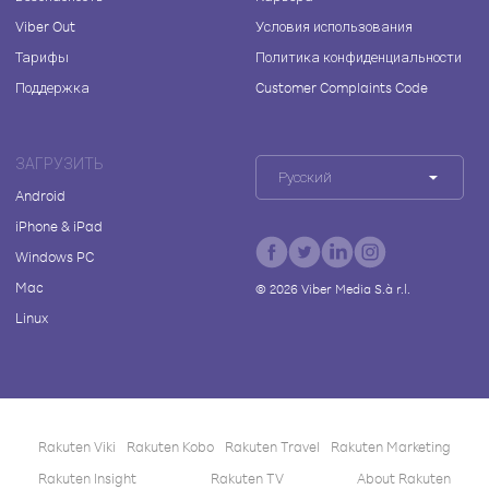
Viber Out
Условия использования
Тарифы
Политика конфиденциальности
Поддержка
Customer Complaints Code
ЗАГРУЗИТЬ
Русский
Android
iPhone & iPad
Windows PC
Mac
©
2026
Viber Media S.à r.l.
Linux
Rakuten Viki
Rakuten Kobo
Rakuten Travel
Rakuten Marketing
Rakuten Insight
Rakuten TV
About Rakuten