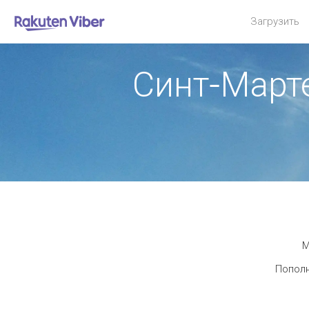
Загрузить
Синт-Март
М
Пополн