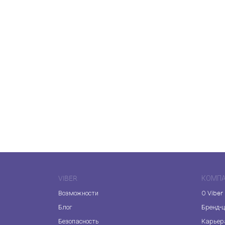
VIBER
КОМП
Возможности
О Viber
Блог
Бренд-
Безопасность
Карьер