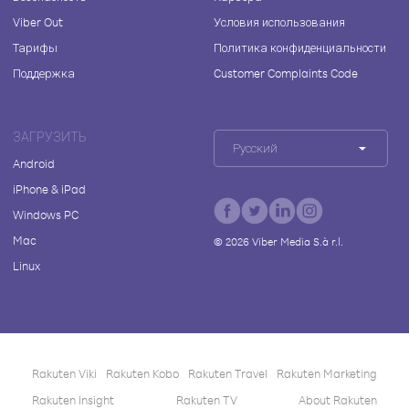
Viber Out
Условия использования
Тарифы
Политика конфиденциальности
Поддержка
Customer Complaints Code
ЗАГРУЗИТЬ
Русский
Android
iPhone & iPad
Windows PC
Mac
©
2026
Viber Media S.à r.l.
Linux
Rakuten Viki
Rakuten Kobo
Rakuten Travel
Rakuten Marketing
Rakuten Insight
Rakuten TV
About Rakuten