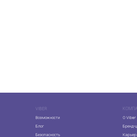
VIBER
КОМП
Возможности
О Viber
Блог
Бренд-
Безопасность
Карьер