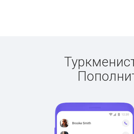
Туркменист
Пополнит