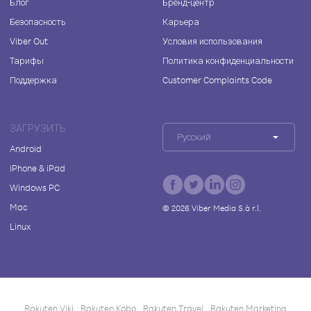
Блог
Бренд-центр
Безопасность
Карьера
Viber Out
Условия использования
Тарифы
Политика конфиденциальности
Поддержка
Customer Complaints Code
ЗАГРУЗИТЬ
Русский
Android
iPhone & iPad
Windows PC
Mac
©
2026
Viber Media S.à r.l.
Linux
Rakuten Viki
Rakuten Kobo
Rakuten Travel
Rakuten Marketing