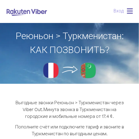
Вход
Togg
navig
Реюньон > Туркменистан:
КАК ПОЗВОНИТЬ?
Выгодные звонки Реюньон > Туркменистан через
Viber Out.
Минута звонка в Туркменистан на
городские и мобильные номера от 17.4 ¢.
Пополните счёт или подключите тариф и звоните в
Туркменистан по выгодным ценам.