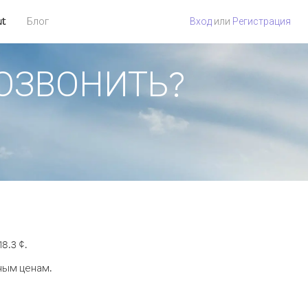
ut
Блог
Вход
или
Регистрация
 ПОЗВОНИТЬ?
8.3 ¢.
ным ценам.