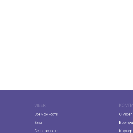
VIBER
КОМП
Возможности
О Viber
Блог
Бренд-
Безопасность
Карьер