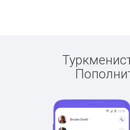
Туркменист
Пополнит