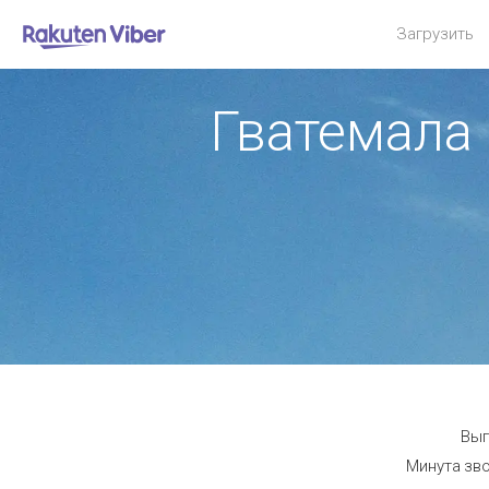
Загрузить
Гватемала 
Выг
Минута зво