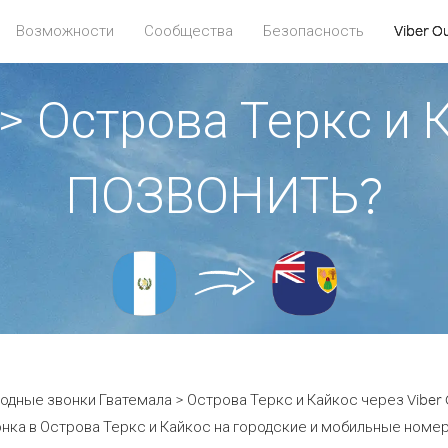
Возможности
Сообщества
Безопасность
Viber O
> Острова Теркс и 
ПОЗВОНИТЬ?
одные звонки Гватемала > Острова Теркс и Кайкос через Viber 
нка в Острова Теркс и Кайкос на городские и мобильные номера