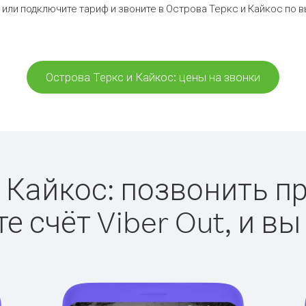
 или подключите тариф и звоните в Острова Теркс и Кайкос по 
Острова Теркс и Кайкос: цены на звонки
 Кайкос: позвонить про
е счёт Viber Out, и вы