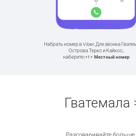
Набрать номер в Viber.
Для звонка Гвате
Острова Теркс и Кайкос,
наберите:
+
+
1
Местный номер
Гватемала 
Разговаривайте больше и