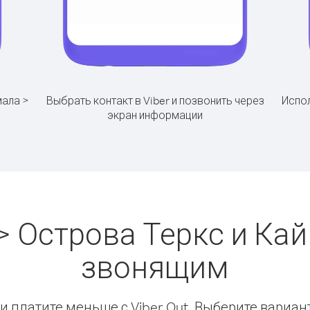
мала >
Выбрать контакт в Viber и позвонить через
Испол
экран информации
> Острова Теркс и Кай
звонящим
 платите меньше с Viber Out. Выберите вариан