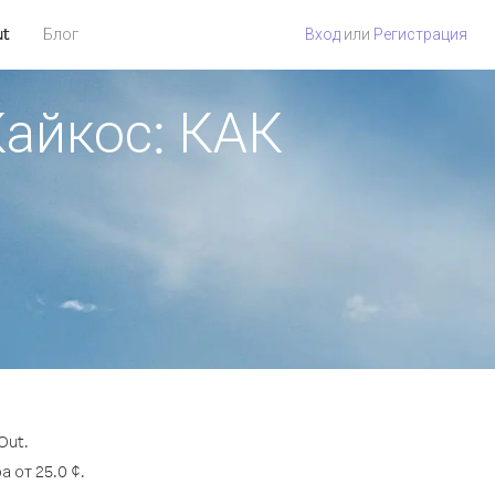
ut
Блог
Вход
или
Регистрация
Кайкос: КАК
Out.
 от 25.0 ¢.