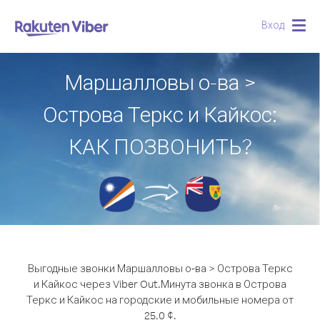
Вход
Togg
navig
Маршалловы о-ва >
Острова Теркс и Кайкос:
КАК ПОЗВОНИТЬ?
Выгодные звонки Маршалловы о-ва > Острова Теркс
и Кайкос через Viber Out.
Минута звонка в Острова
Теркс и Кайкос на городские и мобильные номера от
25.0 ¢.