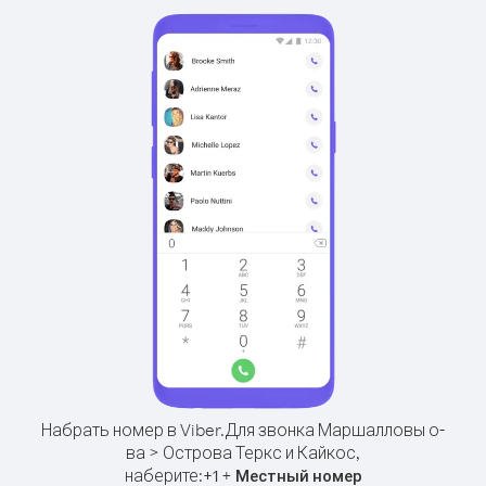
Набрать номер в Viber.
Для звонка Маршалловы о-
ва > Острова Теркс и Кайкос,
наберите:
+
+
1
Местный номер