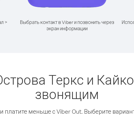
ал >
Выбрать контакт в Viber и позвонить через
Испол
экран информации
Острова Теркс и Кайко
звонящим
 платите меньше с Viber Out. Выберите вариан