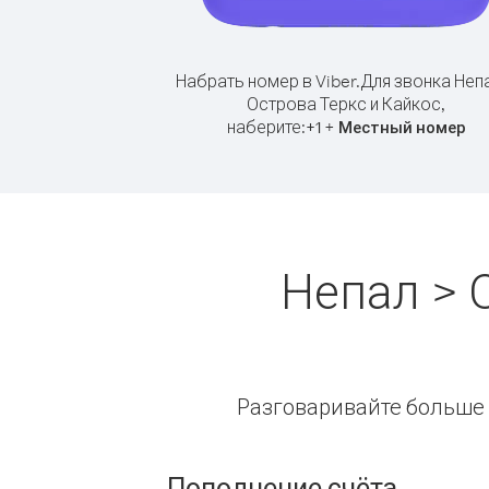
Набрать номер в Viber.
Для звонка Неп
Острова Теркс и Кайкос,
наберите:
+
+
1
Местный номер
Непал > 
Разговаривайте больше и
Пополнение счёта