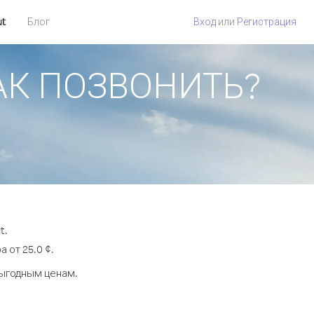
ut
Блог
Вход
или
Регистрация
 КАК ПОЗВОНИТЬ?
t.
 от 25.0 ¢.
выгодным ценам.