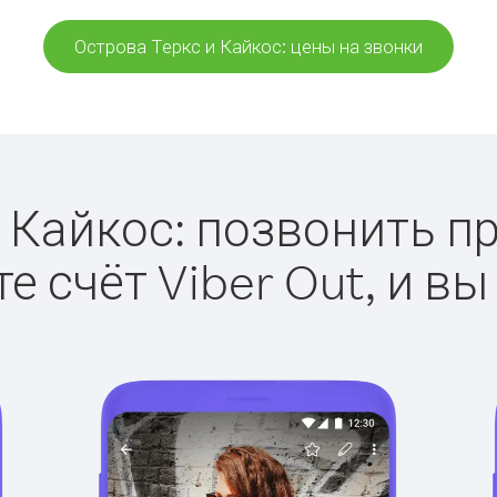
Острова Теркс и Кайкос: цены на звонки
 Кайкос: позвонить про
е счёт Viber Out, и вы