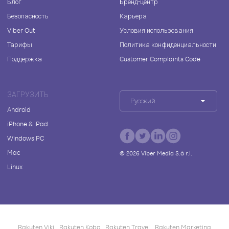
Блог
Бренд-центр
Безопасность
Карьера
Viber Out
Условия использования
Тарифы
Политика конфиденциальности
Поддержка
Customer Complaints Code
ЗАГРУЗИТЬ
Русский
Android
iPhone & iPad
Windows PC
Mac
©
2026
Viber Media S.à r.l.
Linux
Rakuten Viki
Rakuten Kobo
Rakuten Travel
Rakuten Marketing