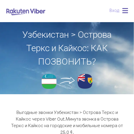
Вход
Togg
navig
Узбекистан > Острова
Теркс и Кайкос: КАК
ПОЗВОНИТЬ?
Выгодные звонки Узбекистан > Острова Теркс и
Кайкос через Viber Out.
Минута звонка в Острова
Теркс и Кайкос на городские и мобильные номера от
25.0 ¢.