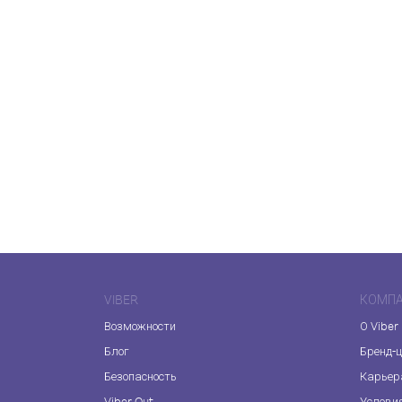
VIBER
КОМП
Возможности
О Viber
Блог
Бренд-
Безопасность
Карьер
Viber Out
Услови