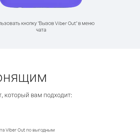
ьзовать кнопку "Вызов Viber Out" в меню
чата
вонящим
т, который вам подходит:
а Viber Out по выгодным