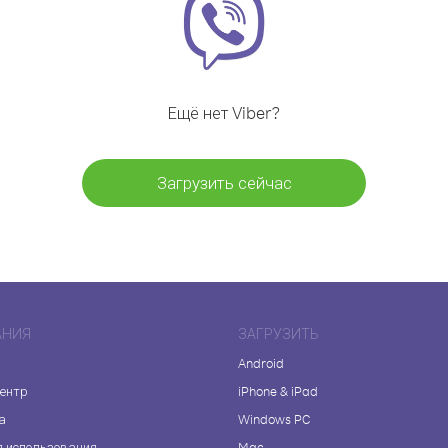
Ещё нет Viber?
Загрузить сейчас
АНИЯ
ЗАГРУЗИТЬ
Android
центр
iPhone & iPad
а
Windows PC
я использования
Mac