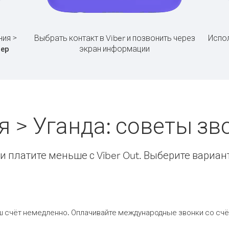
ния >
Выбрать контакт в Viber и позвонить через
Испол
экран информации
ер
я > Уганда: советы з
 платите меньше с Viber Out. Выберите вариан
ш счёт немедленно. Оплачивайте международные звонки со счёт