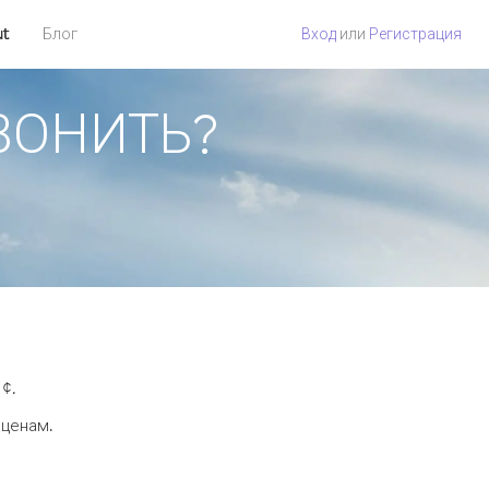
ut
Блог
Вход
или
Регистрация
ЗВОНИТЬ?
¢.
 ценам.