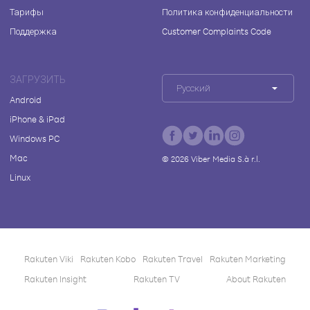
Тарифы
Политика конфиденциальности
Поддержка
Customer Complaints Code
ЗАГРУЗИТЬ
Русский
Android
iPhone & iPad
Windows PC
Mac
©
2026
Viber Media S.à r.l.
Linux
Rakuten Viki
Rakuten Kobo
Rakuten Travel
Rakuten Marketing
Rakuten Insight
Rakuten TV
About Rakuten