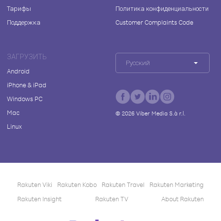
Тарифы
Политика конфиденциальности
Поддержка
Customer Complaints Code
ЗАГРУЗИТЬ
Русский
Android
iPhone & iPad
Windows PC
Mac
©
2026
Viber Media S.à r.l.
Linux
Rakuten Viki
Rakuten Kobo
Rakuten Travel
Rakuten Marketing
Rakuten Insight
Rakuten TV
About Rakuten